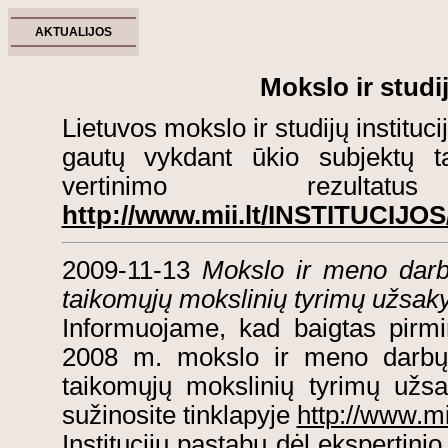
AKTUALIJOS
Mokslo ir studi
Lietuvos mokslo ir studijų institu
gautų vykdant ūkio subjektų t
vertinimo rezultat
http://www.mii.lt/INSTITUCIJOS
2009-11-13
Mokslo ir meno darb
taikomųjų mokslinių tyrimų užsak
Informuojame, kad baigtas pirmin
2008 m. mokslo ir meno darbų 
taikomųjų mokslinių tyrimų užsa
sužinosite tinklapyje
http://www.m
Institucijų pastabų dėl ekspertinio