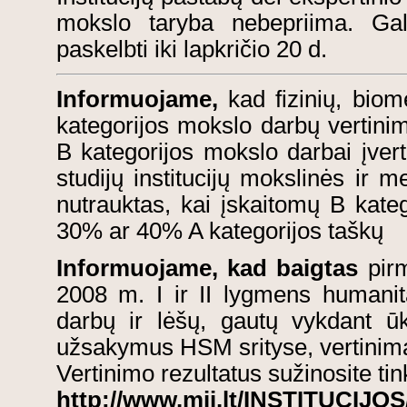
mokslo taryba nebepriima. Galu
paskelbti iki lapkričio 20 d.
Informuojame,
kad fizinių, biom
kategorijos mokslo darbų vertinim
B kategorijos mokslo darbai įvert
studijų institucijų mokslinės ir 
nutrauktas, kai įskaitomų B kate
30% ar 40% A kategorijos taškų
Informuojame, kad baigtas
pir
2008 m. I ir II lygmens humanita
darbų ir lėšų, gautų vykdant ūk
užsakymus HSM srityse, vertinim
Vertinimo rezultatus sužinosite tin
http://www.mii.lt/INSTITUCIJOS