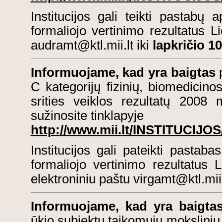
Institucijos gali teikti pastabų 
formaliojo vertinimo rezultatus L
audramt@ktl.mii.lt
iki
lapkričio 10
Informuojame, kad yra baigtas
C kategorijų fizinių, biomedicino
srities veiklos rezultatų 2008 m
sužinosite tinklapyje
http://www.mii.lt/INSTITUCIJOS
Institucijos gali pateikti pastaba
formaliojo vertinimo rezultatus 
elektroniniu paštu
virgamt@ktl.mii.
Informuojame, kad yra baigta
ūkio subjektų taikomųjų mokslinių